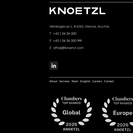
Herrengasse 1, A-1010, Vienna, Austria
T:
+43 1 34 34 000
F:
+43 1 34 34 000 999
E:
office@knoetzl.com
About
Services
Team
Insights
Careers
Contact