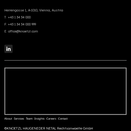
Herrengasse 1, A-1010, Vienna, Austria
T:
+43 1 34 34 000
F:
+43 1 34 34 000 999
E:
office@knoetzl.com
About
Services
Team
Insights
Careers
Contact
©KNOETZL HAUGENEDER NETAL Rechtsanwaelte GmbH