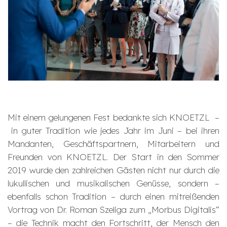
Mit einem gelungenen Fest bedankte sich KNOETZL –
in guter Tradition wie jedes Jahr im Juni – bei ihren
Mandanten, Geschäftspartnern, Mitarbeitern und
Freunden von KNOETZL. Der Start in den Sommer
2019 wurde den zahlreichen Gästen nicht nur durch die
lukullischen und musikalischen Genüsse, sondern –
ebenfalls schon Tradition – durch einen mitreißenden
Vortrag von Dr. Roman Szeliga zum „Morbus Digitalis“
– die Technik macht den Fortschritt, der Mensch den