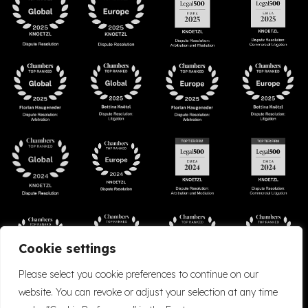
Cookie settings
Please select you cookie preferences to continue on our
website. You can revoke or adjust your selection at any time