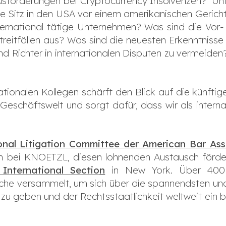
forderungen bei Cryptocurrency Insolvenzen? Un
 Sitz in den USA vor einem amerikanischen Gericht
nternational tätige Unternehmen? Was sind die Vor
treitfällen aus? Was sind die neuesten Erkenntniss
nd Richter in internationalen Disputen zu vermeiden?
ationalen Kollegen schärft den Blick auf die künfti
eschäftswelt und sorgt dafür, dass wir als intern
onal Litigation Committee der American Bar Ass
in bei KNOETZL, diesen lohnenden Austausch förder
nternational Sectio
n
in New York. Über 400 R
che versammelt, um sich über die spannendsten und
 zu geben und der Rechtsstaatlichkeit weltweit ein