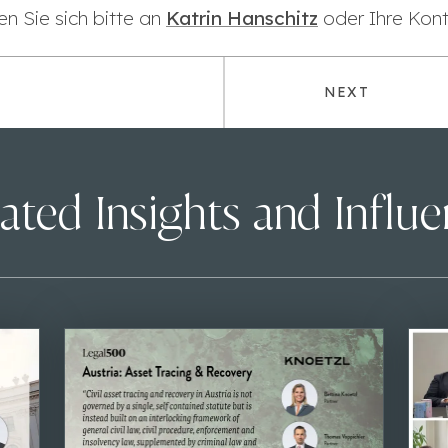
n Sie sich bitte an
Katrin Hanschitz
oder Ihre Kon
NEXT
ated Insights and Influ