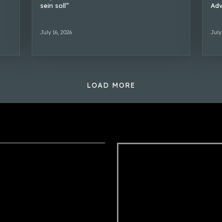
sein soll”
Adv
July 16, 2026
July
LOAD MORE