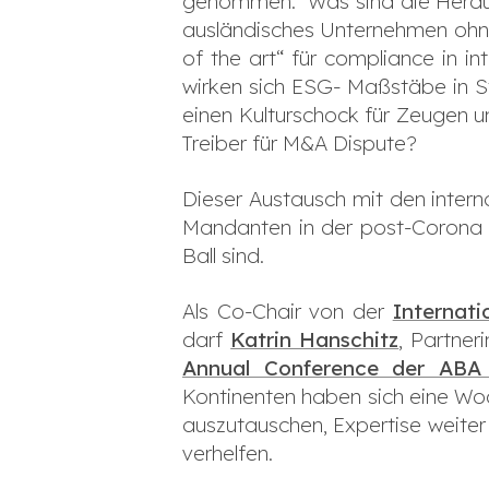
genommen. Was sind die Heraus
ausländisches Unternehmen ohne
of the art“ für compliance in i
wirken sich ESG- Maßstäbe in S
einen Kulturschock für Zeugen u
Treiber für M&A Dispute?
Dieser Austausch mit den intern
Mandanten in der post-Corona G
Ball sind.
Als Co-Chair von der
Internati
darf
Katrin Hanschitz
, Partner
Annual Conference der ABA I
Kontinenten haben sich eine Wo
auszutauschen, Expertise weiter
verhelfen.