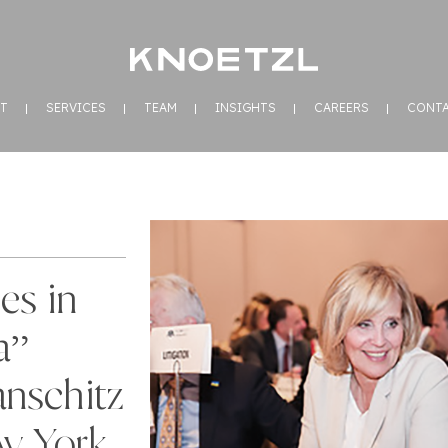
T
SERVICES
TEAM
INSIGHTS
CAREERS
CONT
es in
a”
anschitz
ew York