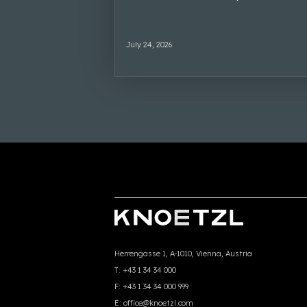
July 24, 2026
Herrengasse 1, A-1010, Vienna, Austria
T:
+43 1 34 34 000
F:
+43 1 34 34 000 999
E:
office@knoetzl.com