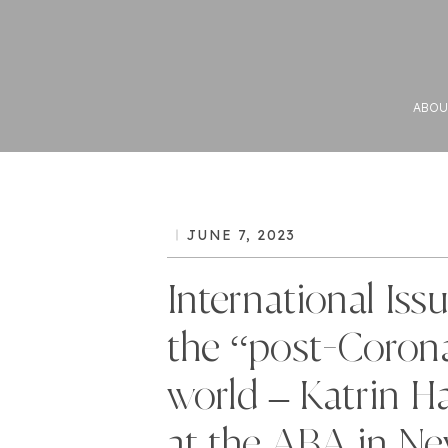
ABOU
JUNE 7, 2023
International Issu
the “post-Coron
world – Katrin H
at the ABA in N