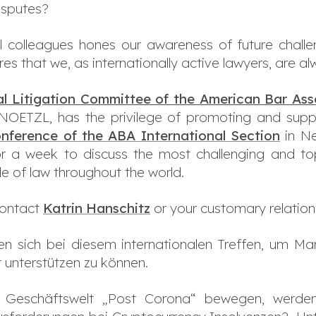
isputes?
l colleagues hones our awareness of future challen
s that we, as internationally active lawyers, are alw
al Litigation Committee of the American Bar Ass
KNOETZL, has the privilege of promoting and supp
nference of the ABA International Section
in Ne
r a week to discuss the most challenging and topi
e of law throughout the world.
contact
Katrin Hanschitz
or your customary relatio
zen sich bei diesem internationalen Treffen, um 
t unterstützen zu können.
ie Geschäftswelt „Post Corona“ bewegen, werde