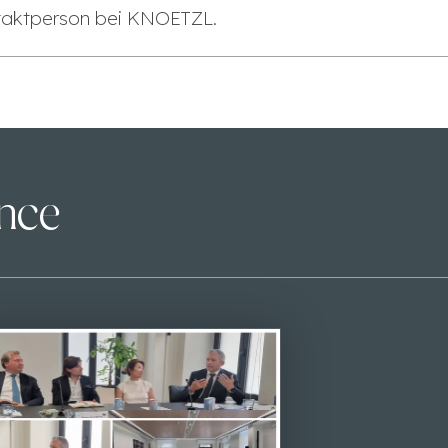
taktperson bei KNOETZL.
ence