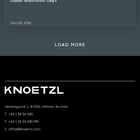
Italian Arbitration Days
July 28, 2026
LOAD MORE
Herrengasse 1, A-1010, Vienna, Austria
T:
+43 1 34 34 000
F:
+43 1 34 34 000 999
E:
office@knoetzl.com