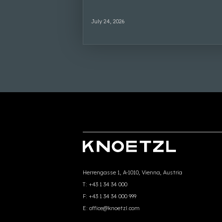
July 24, 2026
Herrengasse 1, A-1010, Vienna, Austria
T:
+43 1 34 34 000
F:
+43 1 34 34 000 999
E:
office@knoetzl.com