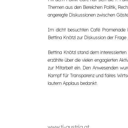
Themen aus den Bereichen Politik, Rech
angeregte Diskussionen zwischen Gäst
Im dicht besuchten Café Promenade in
Bettina Knötzl zur Diskussion der Frage
Bettina Knötzl stand dem interessierte
erzählte über die vielen engagierten Akt
zur Mitarbeit ein. Den Anwesenden wurd
Kampf für Transparenz und faires Wirtsc
lautem Applaus bedankt. ​
www.ti-austria.at