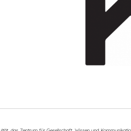
akultät, das Zentrum für Gesellschaft, Wissen und Kommunikation