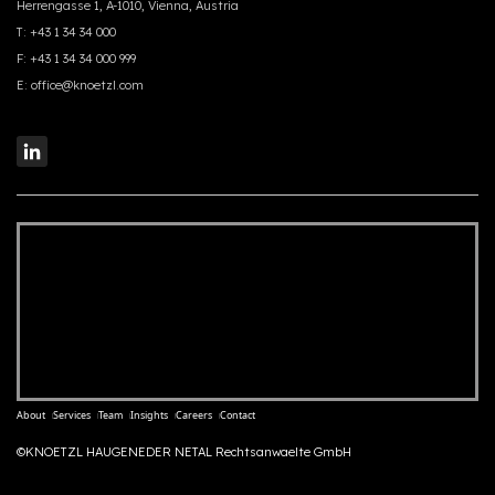
Herrengasse 1, A-1010, Vienna, Austria
T:
+43 1 34 34 000
F:
+43 1 34 34 000 999
E:
office@knoetzl.com
About
Services
Team
Insights
Careers
Contact
©KNOETZL HAUGENEDER NETAL Rechtsanwaelte GmbH