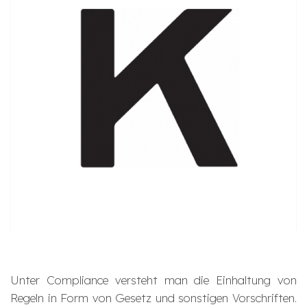
Unter Compliance versteht man die Einhaltung von
Regeln in Form von Gesetz und sonstigen Vorschriften.