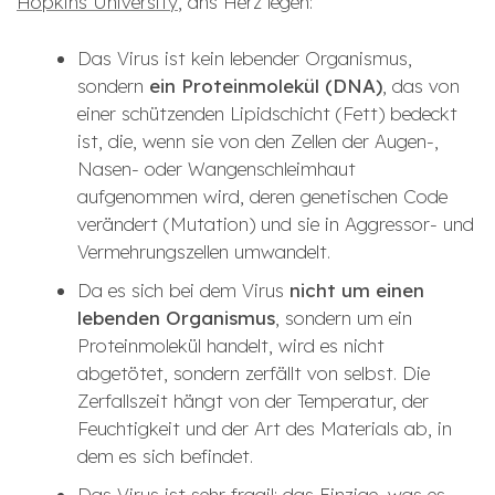
Hopkins University
, ans Herz legen:
Das Virus ist kein lebender Organismus,
sondern
ein Proteinmolekül (DNA)
, das von
einer schützenden Lipidschicht (Fett) bedeckt
ist, die, wenn sie von den Zellen der Augen-,
Nasen- oder Wangenschleimhaut
aufgenommen wird, deren genetischen Code
verändert (Mutation) und sie in Aggressor- und
Vermehrungszellen umwandelt.
Da es sich bei dem Virus
nicht um einen
lebenden Organismus
, sondern um ein
Proteinmolekül handelt, wird es nicht
abgetötet, sondern zerfällt von selbst. Die
Zerfallszeit hängt von der Temperatur, der
Feuchtigkeit und der Art des Materials ab, in
dem es sich befindet.
Das Virus ist sehr fragil; das Einzige, was es