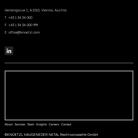
Herrengasse 1, A-1010, Vienna, Austria
T:
+43 1 34 34 000
F:
+43 1 34 34 000 999
E:
office@knoetzl.com
About
Services
Team
Insights
Careers
Contact
©KNOETZL HAUGENEDER NETAL Rechtsanwaelte GmbH