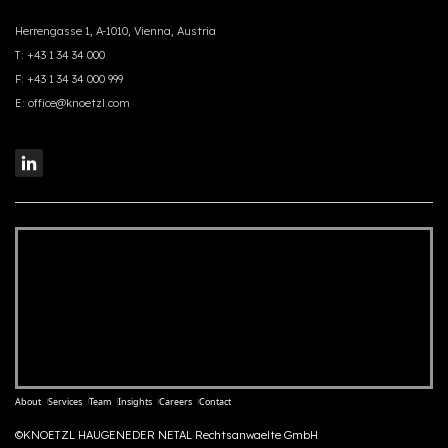
Herrengasse 1, A-1010, Vienna, Austria
T:
+43 1 34 34 000
F:
+43 1 34 34 000 999
E:
office@knoetzl.com
About
Services
Team
Insights
Careers
Contact
©KNOETZL HAUGENEDER NETAL Rechtsanwaelte GmbH