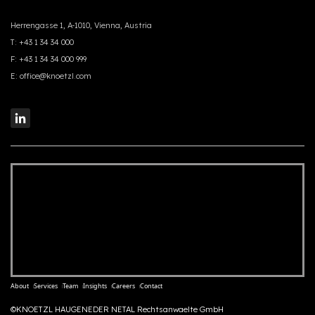
Herrengasse 1, A-1010, Vienna, Austria
T:
+43 1 34 34 000
F:
+43 1 34 34 000 999
E:
office@knoetzl.com
About
Services
Team
Insights
Careers
Contact
©KNOETZL HAUGENEDER NETAL Rechtsanwaelte GmbH