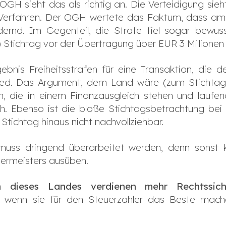
 OGH sieht das als richtig an. Die Verteidigung sieh
s Verfahren. Der OGH wertete das Faktum, dass a
ildernd. Im Gegenteil, die Strafe fiel sogar bewus
Stichtag vor der Übertragung über EUR 3 Millionen
rgebnis Freiheitsstrafen für eine Transaktion, di
ied. Das Argument, dem Land wäre (zum Stichtag 
, die in einem Finanzausgleich stehen und laufe
ich. Ebenso ist die bloße Stichtagsbetrachtung b
 Stichtag hinaus nicht nachvollziehbar.
ss dringend überarbeitet werden, denn sonst kan
ermeisters ausüben.
n dieses Landes verdienen mehr Rechtssiche
, wenn sie für den Steuerzahler das Beste mach