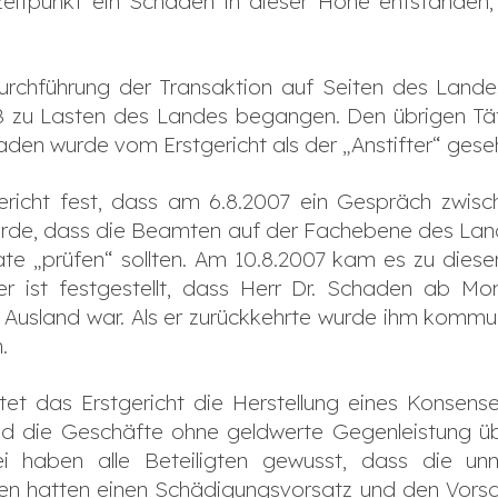
eitpunkt ein Schaden in dieser Höhe entstanden,
rchführung der Transaktion auf Seiten des Landes
B zu Lasten des Landes begangen. Den übrigen Tät
aden wurde vom Erstgericht als der „Anstifter“ ges
tgericht fest, dass am 6.8.2007 ein Gespräch zwi
wurde, dass die Beamten auf der Fachebene des L
ate „prüfen“ sollten. Am 10.8.2007 kam es zu die
er ist festgestellt, dass Herr Dr. Schaden ab Mo
Ausland war. Als er zurückkehrte wurde ihm kommuni
n.
tet das Erstgericht die Herstellung eines Konsens
d die Geschäfte ohne geldwerte Gegenleistung üb
 haben alle Beteiligten gewusst, dass die unmi
gten hatten einen Schädigungsvorsatz und den Vorsa