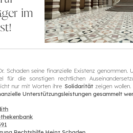
äger im
st!
Dr. Schaden seine finanzielle Existenz genommen.
 für die sonstigen rechtlichen Auseinandersetz
icht nur mit Worten ihre
Solidarität
zeigen wollen
inanzielle Unterstützungsleistungen gesammelt we
ith
othekenbank
591
ung Rechtshilfe Heinz Schaden