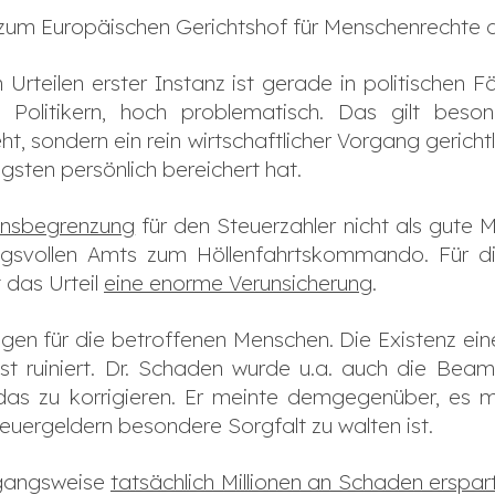
 zum Europäischen Gerichtshof für Menschenrechte 
n Urteilen erster Instanz ist gerade in politischen F
n Politikern, hoch problematisch. Das gilt bes
eht, sondern ein rein wirtschaftlicher Vorgang gerichtl
ngsten persönlich bereichert hat.
nsbegrenzung
für den Steuerzahler nicht als gute M
gsvollen Amts zum Höllenfahrtskommando. Für di
 das Urteil
eine enorme Verunsicherung
.
lgen für die betroffenen Menschen. Die Existenz ein
 ist ruiniert. Dr. Schaden wurde u.a. auch die B
das zu korrigieren. Er meinte demgegenüber, es m
uergeldern besondere Sorgfalt zu walten ist.
organgsweise
tatsächlich Millionen an Schaden erspar