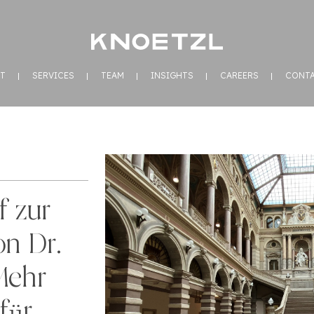
T
SERVICES
TEAM
INSIGHTS
CAREERS
CONT
 zur
on Dr.
Mehr
für