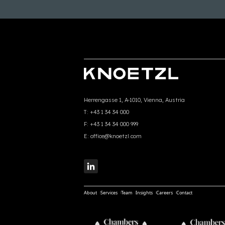
Herrengasse 1, A-1010, Vienna, Austria
T:
+43 1 34 34 000
F:
+43 1 34 34 000 999
E:
office@knoetzl.com
About
Services
Team
Insights
Careers
Contact