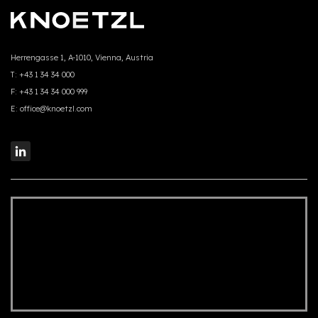
Herrengasse 1, A-1010, Vienna, Austria
T:
+43 1 34 34 000
F:
+43 1 34 34 000 999
E:
office@knoetzl.com