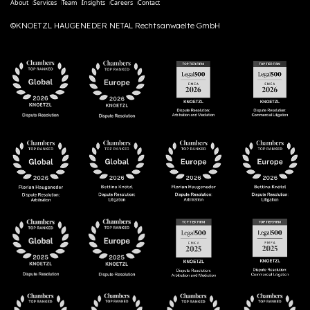
About
Services
Team
Insights
Careers
Contact
©KNOETZL HAUGENEDER NETAL Rechtsanwaelte GmbH