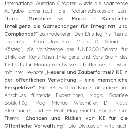
International Austrian Chapter, wurde die spannende
Aufgabe anvertraut, die Podiumsdiskussion zum
Thema „
Maschine vs. Moral – Künstliche
Intelligenz als Gamechanger für Integrität und
Compliance?
“ zu moderieren. Den Einstieg ins Thema
präsentiert Frau Univ.-Prof. Mag.a Dr.
Sabine T.
Köszegi, die Vorsitzende des UNESCO-Beirats für
Ethik der Künstlichen Intelligenz und Vorständin des
Instituts für Managementwissenschaften der TU Wien
mit ihrer Keynote „
Hexerei und Zauberformel? KI in
der öffentlichen Verwaltung – eine menschliche
Perspektive
“. Mit RA Bettina Knötzl diskutieren im
Anschluss führende Expert:innen, Mag.a
Gabriele
Bolek-Fügl, Mag.
Michael Wiesmüller, Dr.
Klaus
Steinmaurer, und FH-Prof. Mag.
Günter Horniak zum
Thema „
Chancen und Risiken von KI für die
Öffentliche Verwaltung
“. Die Diskussion wird auch