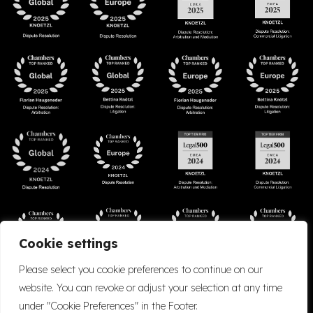
Cookie settings
Please select you cookie preferences to continue on our
website. You can revoke or adjust your selection at any time
under "Cookie Preferences" in the Footer.
Accessibility
Cookie Policy
Company Details
Disclaimer
Privacy Policy