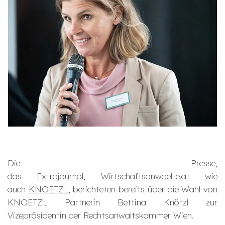
Die Presse
,
das
Extrajournal
,
Wirtschaftsanwaelte.at
wie
auch
KNOETZL
, berichteten bereits über die Wahl von
KNOETZL Partnerin Bettina Knötzl zur
Vizepräsidentin der Rechtsanwaltskammer Wien.