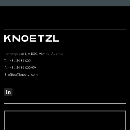
Herrengasse 1, A-1010, Vienna, Austria
T:
+43 1 34 34 000
F:
+43 1 34 34 000 999
E:
office@knoetzl.com