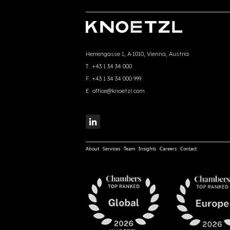
Herrengasse 1, A-1010, Vienna, Austria
T:
+43 1 34 34 000
F:
+43 1 34 34 000 999
E:
office@knoetzl.com
About
Services
Team
Insights
Careers
Contact