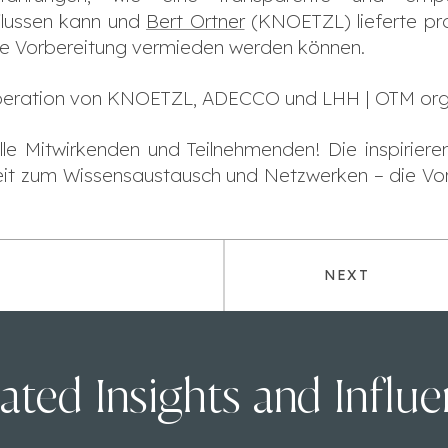
flussen kann und
Bert Ortner
(KNOETZL) lieferte prax
ute Vorbereitung vermieden werden können.
operation von KNOETZL, ADECCO und LHH | OTM orga
lle Mitwirkenden und Teilnehmenden! Die inspirier
eit zum Wissensaustausch und Netzwerken – die V
NEXT
ated Insights and Influ