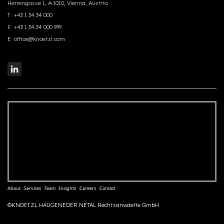
Herrengasse 1, A-1010, Vienna, Austria
T:
+43 1 34 34 000
F:
+43 1 34 34 000 999
E:
office@knoetzl.com
About
Services
Team
Insights
Careers
Contact
©KNOETZL HAUGENEDER NETAL Rechtsanwaelte GmbH