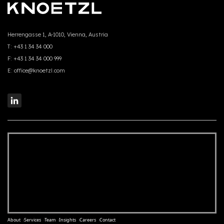
Herrengasse 1, A-1010, Vienna, Austria
T:
+43 1 34 34 000
F:
+43 1 34 34 000 999
E:
office@knoetzl.com
About
Services
Team
Insights
Careers
Contact