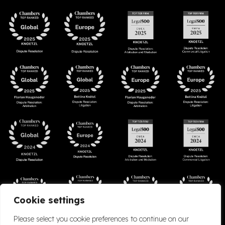
Cookie settings
Please select you cookie preferences to continue on our