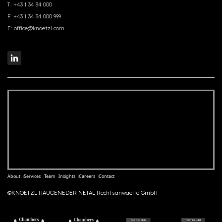
T:
+43 1 34 34 000
F:
+43 1 34 34 000 999
E:
office@knoetzl.com
About
Services
Team
Insights
Careers
Contact
©KNOETZL HAUGENEDER NETAL Rechtsanwaelte GmbH